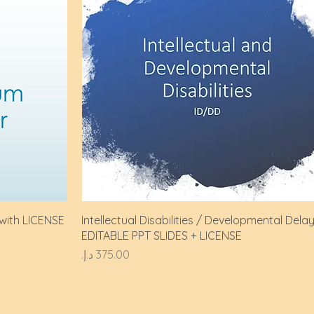
 with LICENSE
Intellectual Disabilities / Developmental Dela
EDITABLE PPT SLIDES + LICENSE
السعر